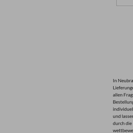
In Neubra
Lieferung
allen Fra
Bestellung
individuel
und lasse
durch die
wettbewer