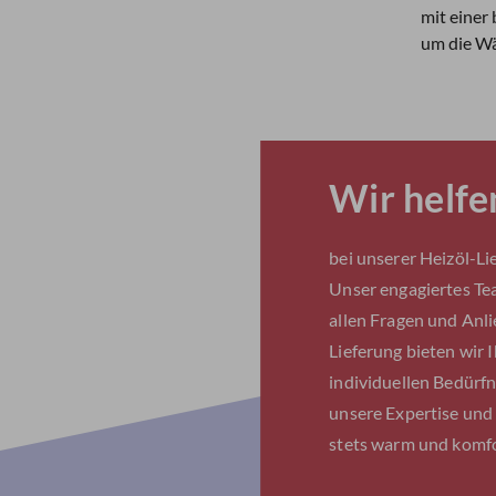
mit einer
um die Wä
Wir helfe
bei unserer Heizöl-Li
Unser engagiertes Tea
allen Fragen und Anlie
Lieferung bieten wir 
individuellen Bedürfni
unsere Expertise und 
stets warm und komf