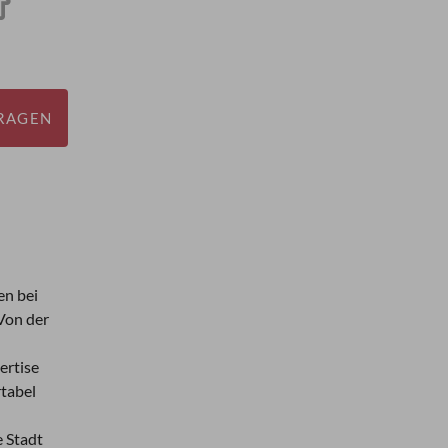
FRAGEN
en bei
 Von der
ertise
rtabel
e Stadt