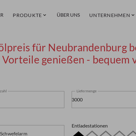
ER
ÜBER UNS
PRODUKTE
UNTERNEHMEN
ölpreis für Neubrandenburg b
e Vorteile genießen - bequem 
tzahl
Liefermenge
Entladestationen
 Schwefelarm